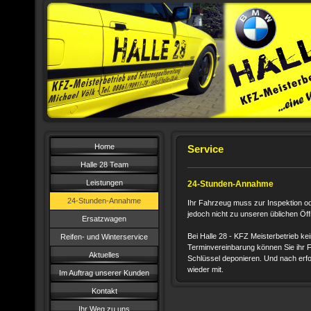
Home
Service
Halle 28 Team
Leistungen
24-Stunden-Annahme
24-Stunden-Annahme
Ihr Fahrzeug muss zur Inspektion od
jedoch nicht zu unseren üblichen Öf
Ersatzwagen
Bei Halle 28 - KFZ Meisterbetrieb ke
Reifen- und Winterservice
Terminvereinbarung können Sie ihr F
Aktuelles
Schlüssel deponieren. Und nach erfo
wieder mit.
Im Auftrag unserer Kunden
Kontakt
Ihr Weg zu uns